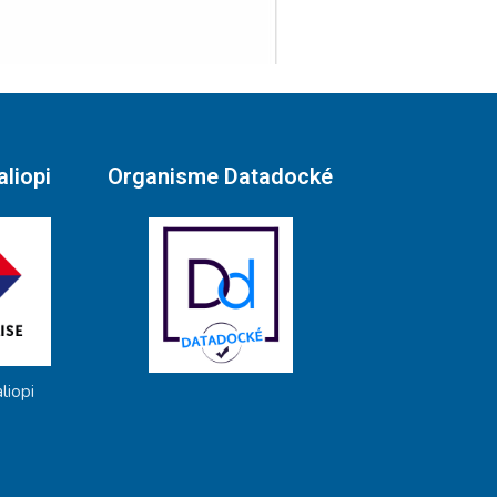
liopi
Organisme Datadocké
liopi